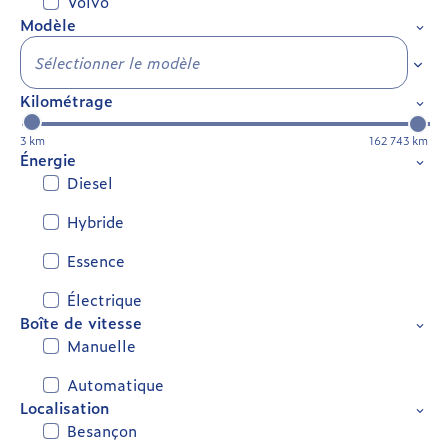
Volvo
Modèle
Sélec
Kilométrage
3 km
162 743 km
Énergie
Diesel
Hybride
Essence
Électrique
Boîte de vitesse
Manuelle
Automatique
Localisation
Besançon