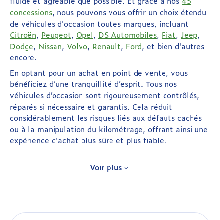
fluide et agréable que possible. Et grâce à nos
45
concessions
, nous pouvons vous offrir un choix étendu
de véhicules d'occasion toutes marques, incluant
Citroën
,
Peugeot
,
Opel
,
DS Automobiles
,
Fiat
,
Jeep
,
Dodge
,
Nissan
,
Volvo
,
Renault
,
Ford
, et bien d'autres
encore.
En optant pour un achat en point de vente, vous
bénéficiez d’une tranquillité d’esprit. Tous nos
véhicules d’occasion sont rigoureusement contrôlés,
réparés si nécessaire et garantis. Cela réduit
considérablement les risques liés aux défauts cachés
ou à la manipulation du kilométrage, offrant ainsi une
expérience d'achat plus sûre et plus fiable.
Libres d’acheter LA voiture d’occasion
Voir plus
qui me plait
Parce que ce sont vos goûts qui vous définissent, nous
vous proposons un large éventail de véhicules