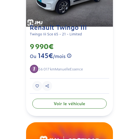
Renault Twingo III
Twingo Iii Sce 65 - 21 - Limited
9 990€
145€
Ou
/mois
56 017 km
Manuelle
Essence
Voir le véhicule