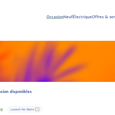
Occasion
Neuf
Électrique
Offres & ser
asion disponibles
es
Luxeuil-les-Bains