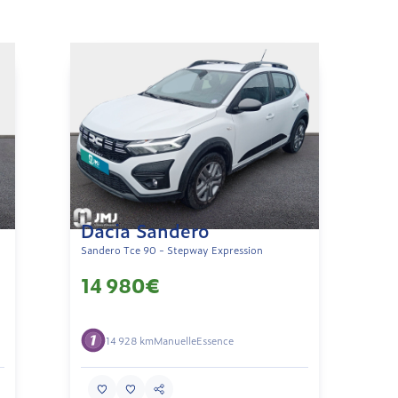
Dacia Sandero
Sandero Tce 90 - Stepway Expression
14 980€
14 928 km
Manuelle
Essence