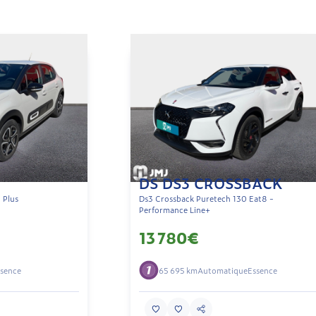
DS DS3 CROSSBACK
 Plus
Ds3 Crossback Puretech 130 Eat8 -
Performance Line+
13 780€
sence
65 695 km
Automatique
Essence