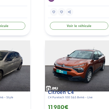
hicule
Voir le véhicule
Citroën C4
6 - Style
C4 Puretech 100 S&S Bvm6 - Live
11 980€