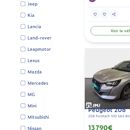
Jeep
Kia
Lancia
Voir le vé
Land-rover
Leapmotor
Lexus
Mazda
Mercedes
MG
Mini
Peugeot 208
Mitsubishi
208 Puretech 100 S&S Bvm
13 790€
Nissan