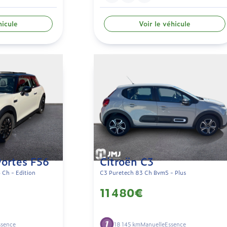
hicule
Voir le véhicule
Portes F56
Citroën C3
 Ch - Edition
C3 Puretech 83 Ch Bvm5 - Plus
11 480€
ssence
18 145 km
Manuelle
Essence