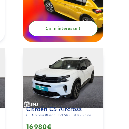
Ça m'intéresse !
Citroën C5 Aircross
C5 Aircross Bluehdi 130 S&S Eat8 - Shine
16 980€