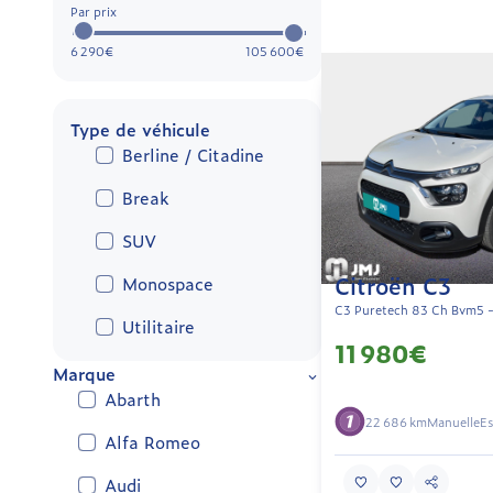
Par prix
6 290€
105 600€
Type de véhicule
Berline / Citadine
Break
SUV
Citroën C3
Monospace
C3 Puretech 83 Ch Bvm5 -
Utilitaire
11 980€
Marque
Abarth
22 686 km
Manuelle
Es
Alfa Romeo
Audi