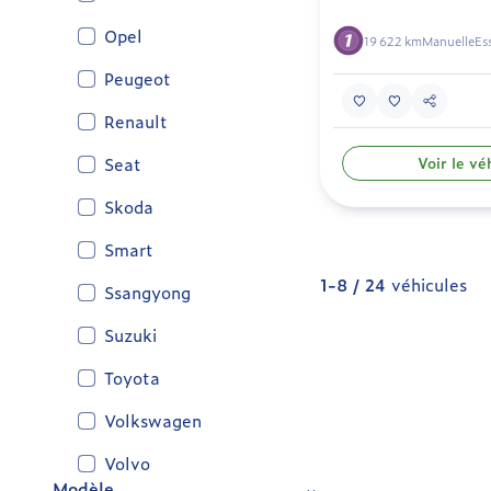
Opel
19 622 km
Manuelle
Es
Peugeot
Renault
Seat
Voir le vé
Skoda
Smart
1-8 / 24
véhicules
Ssangyong
Suzuki
Toyota
Volkswagen
Volvo
Modèle