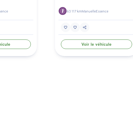
sence
63 117 km
Manuelle
Essence
hicule
Voir le véhicule