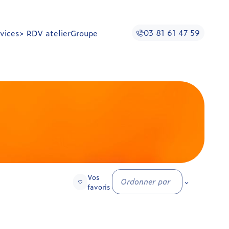
03 81 61 47 59
vices
> RDV atelier
Groupe
Vos
Ordonner par
favoris