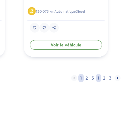
130 073 km
Automatique
Diesel
Voir le véhicule
1
2
3
1
2
3