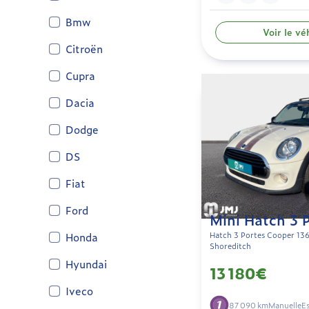
Bmw
Voir le vé
Citroën
Cupra
Dacia
Dodge
DS
Fiat
Ford
Mini Hatch 3 
Honda
Hatch 3 Portes Cooper 136
Shoreditch
Hyundai
13 180€
Iveco
87 090 km
Manuelle
E