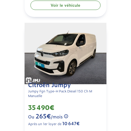
Voir le véhicule
Citroën Jumpy
Jumpy Fgn Type-H Pack Diesel 150 Ch M
Manuelle
35 490€
265€
Ou
/mois
10 647€
Après un 1er loyer de