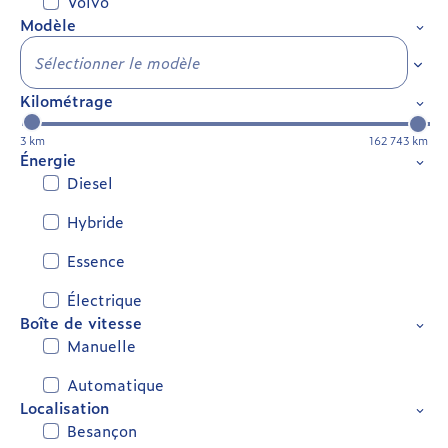
Volvo
Modèle
Sélec
Kilométrage
3 km
162 743 km
Énergie
Diesel
Hybride
Essence
Électrique
Boîte de vitesse
Manuelle
Automatique
Localisation
Besançon