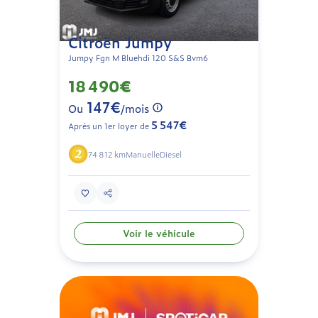
Citroën Jumpy
Jumpy Fgn M Bluehdi 120 S&S Bvm6
18 490€
147€
Ou
/mois
5 547€
Après un 1er loyer de
74 812 km
Manuelle
Diesel
Voir le véhicule