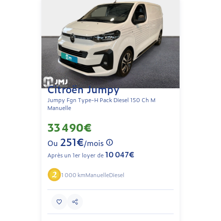
Citroën Jumpy
Jumpy Fgn Type-H Pack Diesel 150 Ch M
Manuelle
33 490€
251€
Ou
/mois
10 047€
Après un 1er loyer de
1 000 km
Manuelle
Diesel