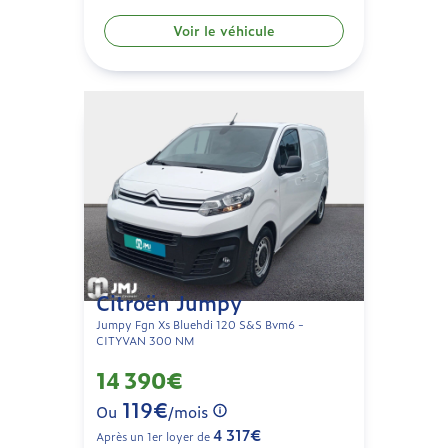
Voir le véhicule
Citroën Jumpy
Jumpy Fgn Xs Bluehdi 120 S&S Bvm6 -
CITYVAN 300 NM
14 390€
119€
Ou
/mois
4 317€
Après un 1er loyer de