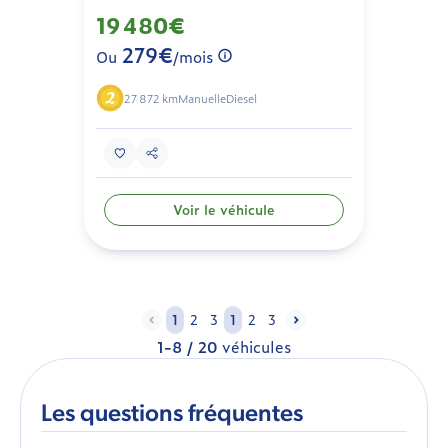
19 480€
279€
Ou
/mois
27 872 km
Manuelle
Diesel
Voir le véhicule
1
2
3
1
2
3
1-8 / 20
véhicules
Les questions fréquentes