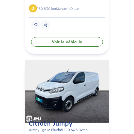
130 830 km
Manuelle
Diesel
Voir le véhicule
Citroën Jumpy
Jumpy Fgn M Bluehdi 120 S&S Bvm6