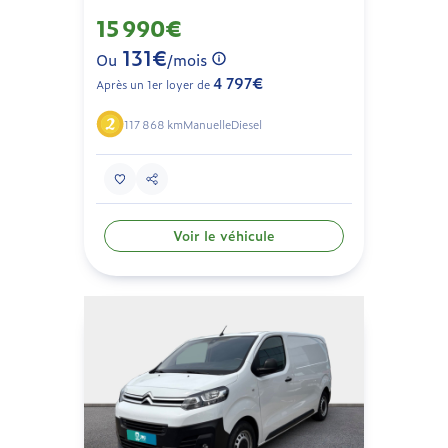
15 990€
131€
Ou
/mois
4 797€
Après un 1er loyer de
117 868 km
Manuelle
Diesel
Voir le véhicule