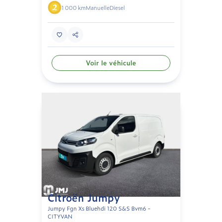
1 000 km
Manuelle
Diesel
Voir le véhicule
Citroën Jumpy
Jumpy Fgn Xs Bluehdi 120 S&S Bvm6 -
CITYVAN