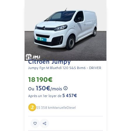
Citroën Jumpy
Jumpy Fgn M Bluehdi 120 S&S Bvm6 - DRIVER
18 190€
150€
Ou
/mois
5 457€
Après un 1er loyer de
55 358 km
Manuelle
Diesel