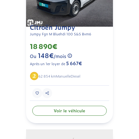
Citroën Jumpy
Jumpy Fgn M Bluehdi 100 S&S Bvm6
18 890€
148€
Ou
/mois
5 667€
Après un 1er loyer de
62 854 km
Manuelle
Diesel
Voir le véhicule