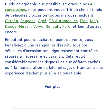
fluide et agréable que possible. Et grâce à nos
45
concessions
, nous pouvons vous offrir un choix étendu
de véhicules d'occasion toutes marques, incluant
Citroën
,
Peugeot
,
Opel
,
DS Automobiles
,
Fiat
,
Jeep
,
Dodge
,
Nissan
,
Volvo
,
Renault
,
Ford
, et bien d'autres
encore.
En optant pour un achat en point de vente, vous
bénéficiez d’une tranquillité d’esprit. Tous nos
véhicules d’occasion sont rigoureusement contrôlés,
réparés si nécessaire et garantis. Cela réduit
considérablement les risques liés aux défauts cachés
ou à la manipulation du kilométrage, offrant ainsi une
expérience d'achat plus sûre et plus fiable.
Libres d’acheter LA voiture d’occasion
Voir plus
qui me plait
Parce que ce sont vos goûts qui vous définissent, nous