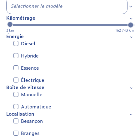
Sélec
Kilométrage
3 km
162 743 km
Énergie
Diesel
Hybride
Essence
Électrique
Boîte de vitesse
Manuelle
Automatique
Localisation
Besançon
Branges