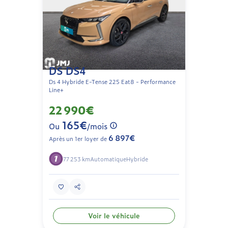
DS DS4
Ds 4 Hybride E-Tense 225 Eat8 - Performance
Line+
22 990€
165€
Ou
/mois
6 897€
Après un 1er loyer de
77 253 km
Automatique
Hybride
Voir le véhicule