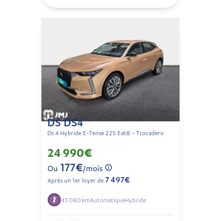
DS DS4
Ds 4 Hybride E-Tense 225 Eat8 - Trocadero
24 990€
177€
Ou
/mois
7 497€
Après un 1er loyer de
43 080 km
Automatique
Hybride