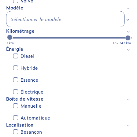
Volvo
Modèle
Sélec
Kilométrage
3 km
162 743 km
Énergie
Diesel
Hybride
Essence
Électrique
Boîte de vitesse
Manuelle
Automatique
Localisation
Besançon