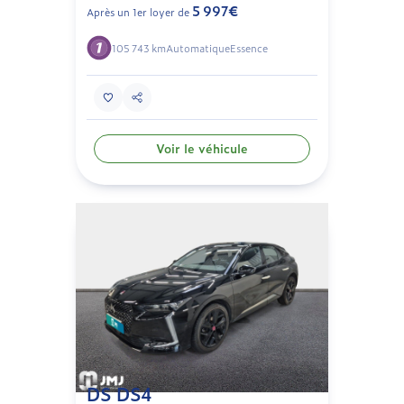
5 997€
Après un 1er loyer de
105 743 km
Automatique
Essence
Voir le véhicule
DS DS4