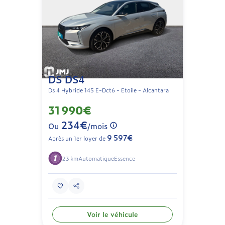
DS DS4
Ds 4 Hybride 145 E-Dct6 - Etoile - Alcantara
31 990€
234€
Ou
/mois
9 597€
Après un 1er loyer de
23 km
Automatique
Essence
Voir le véhicule