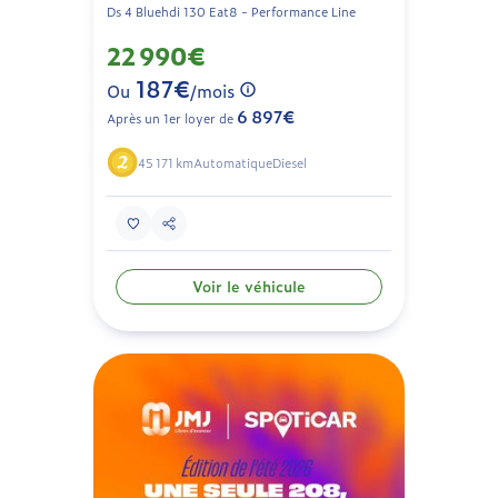
Ds 4 Bluehdi 130 Eat8 - Performance Line
22 990€
187€
Ou
/mois
6 897€
Après un 1er loyer de
45 171 km
Automatique
Diesel
Voir le véhicule