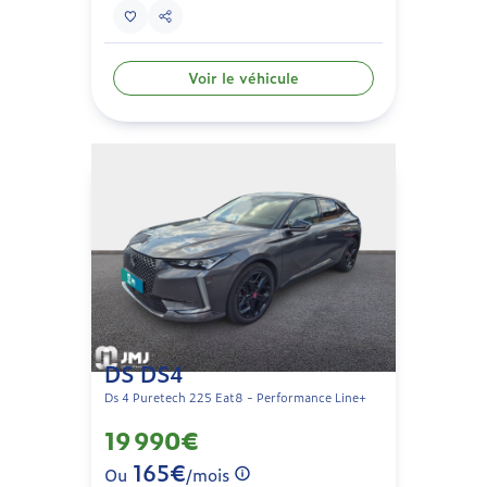
Voir le véhicule
DS DS4
Ds 4 Puretech 225 Eat8 - Performance Line+
19 990€
165€
Ou
/mois