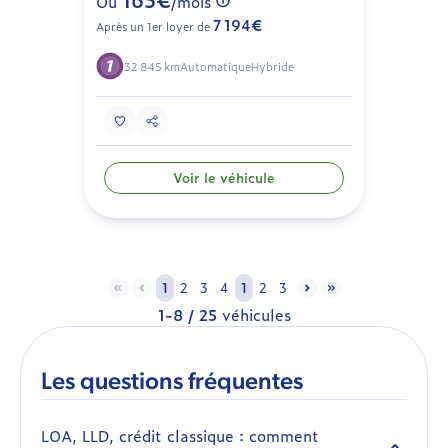
Ou
/mois
7 194€
Après un 1er loyer de
32 845 km
Automatique
Hybride
Voir le véhicule
1
2
3
4
1
2
3
1-8 / 25
véhicules
Les questions fréquentes
LOA, LLD, crédit classique : comment