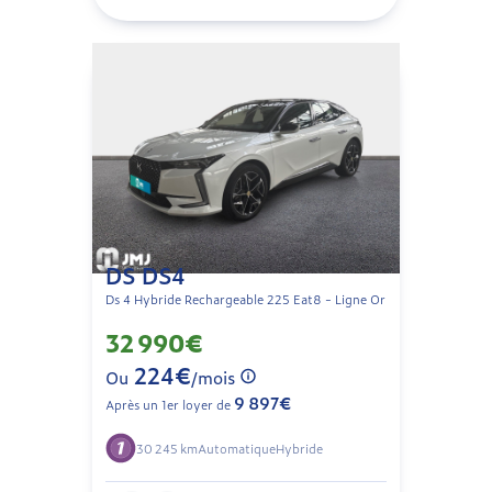
DS DS4
Ds 4 Hybride Rechargeable 225 Eat8 - Ligne Or
32 990€
224€
Ou
/mois
9 897€
Après un 1er loyer de
30 245 km
Automatique
Hybride