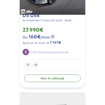
DS DS4
Ds 4 Hybride E-Tense 225 Eat8 - Rivoli
23 990€
168€
Ou
/mois
7 197€
Après un 1er loyer de
67 057 km
Automatique
Hybride
Voir le véhicule