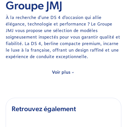
Groupe JMJ
À la recherche d’une DS 4 d’occasion qui allie
élégance, technologie et performance ? Le Groupe
JMJ vous propose une sélection de modèles
soigneusement inspectés pour vous garantir qualité et
fiabilité. La DS 4, berline compacte premium, incarne
le luxe à la française, offrant un design raffiné et une
expérience de conduite exceptionnelle.
Pourquoi choisir une DS 4 d’occasion
Voir plus
avec le Groupe JMJ ?
Véhicules certifiés : Chaque DS 4 d’occasion est
rigoureusement contrôlée pour garantir un état
optimal et des performances au top.
Design élégant et moderne : La DS 4 se distingue
Retrouvez également
par ses lignes audacieuses et son style raffiné, un
véritable plaisir pour les yeux.
Offres attractives : Profitez de prix compétitifs sur