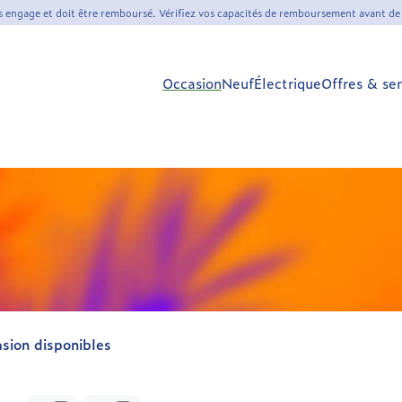
s engage et doit être remboursé. Vérifiez vos capacités de remboursement avant de
Occasion
Neuf
Électrique
Offres & ser
asion disponibles