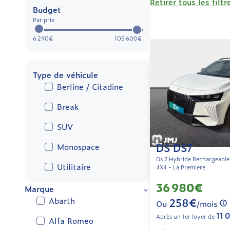
Retirer tous les filtr
Budget
Par prix
6 290€
105 600€
Type de véhicule
Berline / Citadine
Break
SUV
DS DS7
Monospace
Ds 7 Hybride Rechargeabl
Utilitaire
4X4 - La Premiere
36 980€
Marque
Abarth
258€
Ou
/mois
11 
Après un 1er loyer de
Alfa Romeo