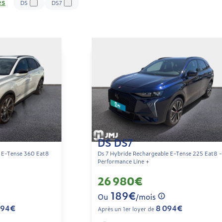
es
DS
DS7
DS DS7
e E-Tense 360 Eat8
Ds 7 Hybride Rechargeable E-Tense 225 Eat8 
Performance Line +
26 980€
189€
Ou
/mois
094€
8 094€
Après un 1er loyer de