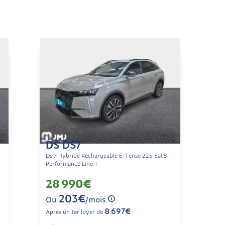
DS DS7
-
Ds 7 Hybride Rechargeable E-Tense 225 Eat8 -
Performance Line +
28 990€
203€
Ou
/mois
8 697€
Après un 1er loyer de