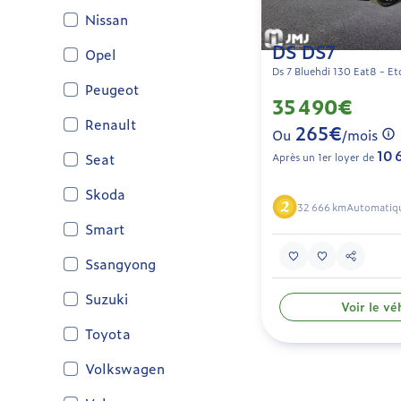
Nissan
DS DS7
Opel
Ds 7 Bluehdi 130 Eat8 - Eto
Peugeot
35 490€
Renault
265€
Ou
/mois
10 
Seat
Après un 1er loyer de
Skoda
32 666 km
Automatiq
Smart
Ssangyong
Suzuki
Voir le vé
Toyota
Volkswagen