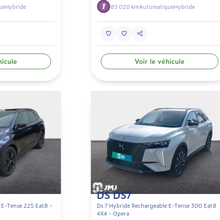
ue
Hybride
85 020 km
Automatique
Hybride
hicule
Voir le véhicule
DS DS7
 E-Tense 225 Eat8 -
Ds 7 Hybride Rechargeable E-Tense 300 Eat8
4X4 - Opera