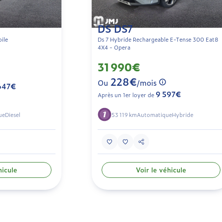
DS DS7
ile
Ds 7 Hybride Rechargeable E-Tense 300 Eat8
4X4 - Opera
31 990€
228€
Ou
/mois
647€
9 597€
Après un 1er loyer de
ue
Diesel
53 119 km
Automatique
Hybride
hicule
Voir le véhicule