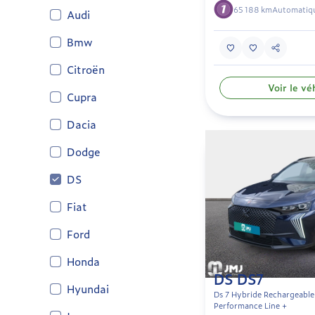
65 188 km
Automatiq
Audi
Bmw
Citroën
Voir le vé
Cupra
Dacia
Dodge
DS
Fiat
Ford
Honda
DS DS7
Hyundai
Ds 7 Hybride Rechargeable
Performance Line +