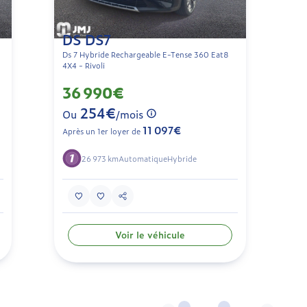
DS DS7
Ds 7 Hybride Rechargeable E-Tense 360 Eat8
4X4 - Rivoli
36 990€
254€
Ou
/mois
11 097€
Après un 1er loyer de
26 973 km
Automatique
Hybride
Voir le véhicule