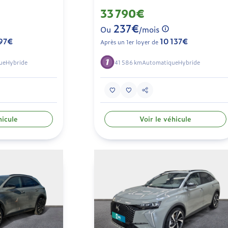
33 790€
237€
Ou
/mois
97€
10 137€
Après un 1er loyer de
ue
Hybride
41 586 km
Automatique
Hybride
hicule
Voir le véhicule