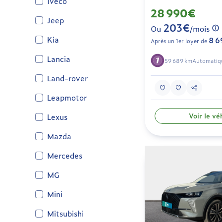
Iveco
28 990€
Jeep
203€
Ou
/mois
Kia
8 6
Après un 1er loyer de
Lancia
59 689 km
Automatiq
Land-rover
Leapmotor
Voir le vé
Lexus
Mazda
Mercedes
MG
Mini
Mitsubishi