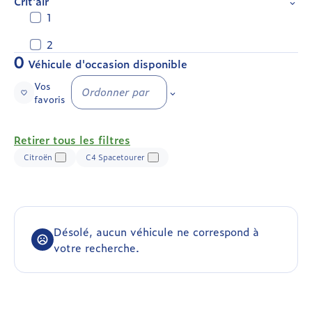
Crit'air
1
2
0
Véhicule d'occasion disponible
Vos
Ordonner par
favoris
Retirer tous les filtres
Citroën
C4 Spacetourer
Désolé, aucun véhicule ne correspond à
votre recherche.