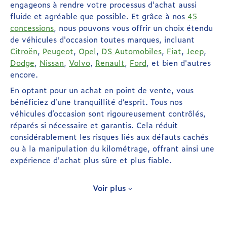
engageons à rendre votre processus d'achat aussi
fluide et agréable que possible. Et grâce à nos
45
concessions
, nous pouvons vous offrir un choix étendu
de véhicules d'occasion toutes marques, incluant
Citroën
,
Peugeot
,
Opel
,
DS Automobiles
,
Fiat
,
Jeep
,
Dodge
,
Nissan
,
Volvo
,
Renault
,
Ford
, et bien d'autres
encore.
En optant pour un achat en point de vente, vous
bénéficiez d’une tranquillité d’esprit. Tous nos
véhicules d’occasion sont rigoureusement contrôlés,
réparés si nécessaire et garantis. Cela réduit
considérablement les risques liés aux défauts cachés
ou à la manipulation du kilométrage, offrant ainsi une
expérience d'achat plus sûre et plus fiable.
Libres d’acheter LA voiture d’occasion
Voir plus
qui me plait