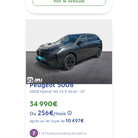
Voir le véhicule
Peugeot 5008
5008 Hybrid 145 Ch E-Dcs6 - GT
34 990€
256€
Ou
/mois
10 497€
Après un 1er loyer de
3 141 km
Automatique
Essence