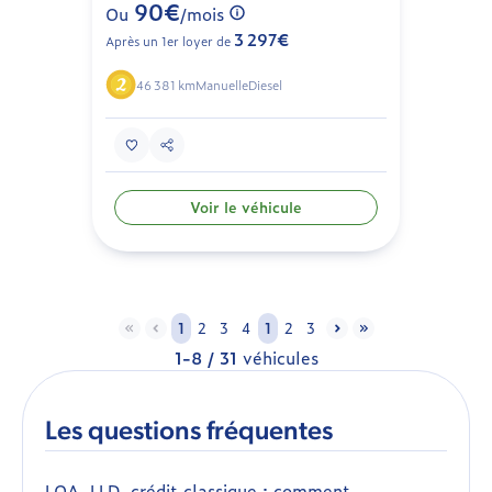
90€
Ou
/mois
3 297€
Après un 1er loyer de
46 381 km
Manuelle
Diesel
Voir le véhicule
1
2
3
4
1
2
3
1-8 / 31
véhicules
Les questions fréquentes
LOA, LLD, crédit classique : comment