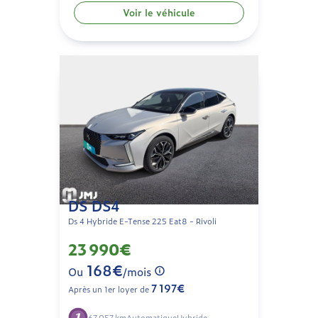
Voir le véhicule
DS DS4
Ds 4 Hybride E-Tense 225 Eat8 - Rivoli
23 990€
168€
Ou
/mois
7 197€
Après un 1er loyer de
67 057 km
Automatique
Hybride