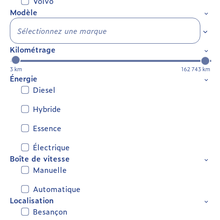
Volvo
Modèle
Séle
Kilométrage
3 km
162 743 km
Énergie
Diesel
Hybride
Essence
Électrique
Boîte de vitesse
Manuelle
Automatique
Localisation
Besançon