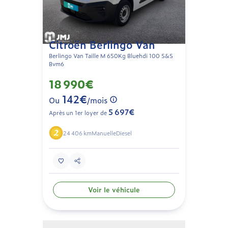
Citroën Berlingo Van
Berlingo Van Taille M 650Kg Bluehdi 100 S&S
Bvm6
18 990€
142€
Ou
/mois
5 697€
Après un 1er loyer de
24 406 km
Manuelle
Diesel
Voir le véhicule