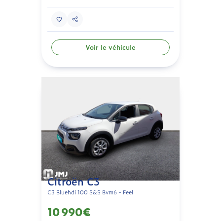
Voir le véhicule
Citroën C3
C3 Bluehdi 100 S&S Bvm6 - Feel
10 990€