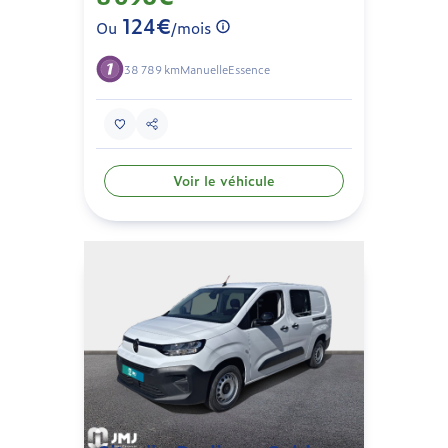
124€
Ou
/mois
38 789 km
Manuelle
Essence
Voir le véhicule