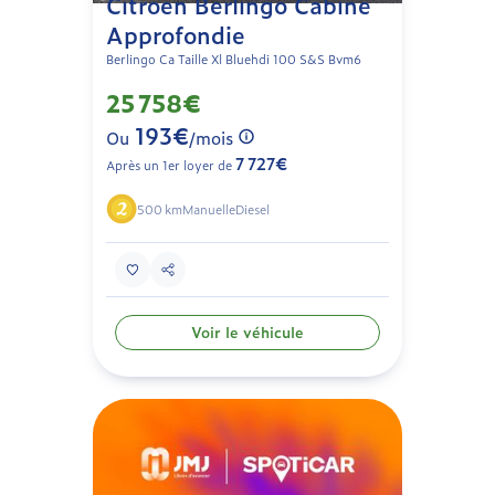
Citroën Berlingo Cabine
Approfondie
Berlingo Ca Taille Xl Bluehdi 100 S&S Bvm6
25 758€
193€
Ou
/mois
7 727€
Après un 1er loyer de
500 km
Manuelle
Diesel
Voir le véhicule