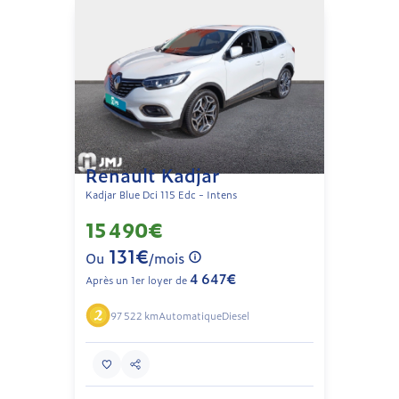
Renault Kadjar
Kadjar Blue Dci 115 Edc - Intens
15 490€
131€
Ou
/mois
4 647€
Après un 1er loyer de
97 522 km
Automatique
Diesel