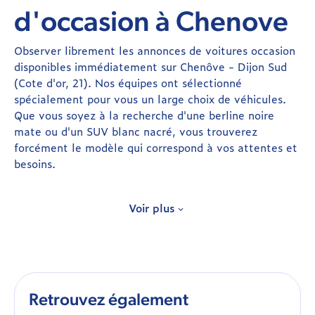
d'occasion à Chenove
Observer librement les annonces de voitures occasion
disponibles immédiatement sur Chenôve - Dijon Sud
(Cote d'or, 21). Nos équipes ont sélectionné
spécialement pour vous un large choix de véhicules.
Que vous soyez à la recherche d'une berline noire
mate ou d'un SUV blanc nacré, vous trouverez
forcément le modèle qui correspond à vos attentes et
besoins.
Les avantages d’acheter une occasion
Voir plus
dans notre garage à Chenôve
Toutes nos voitures d’occasion sont contrôlées et
révisées, car pour nous la sécurité et la transparence
Retrouvez également
sont deux éléments essentiels. Toutefois, si vous