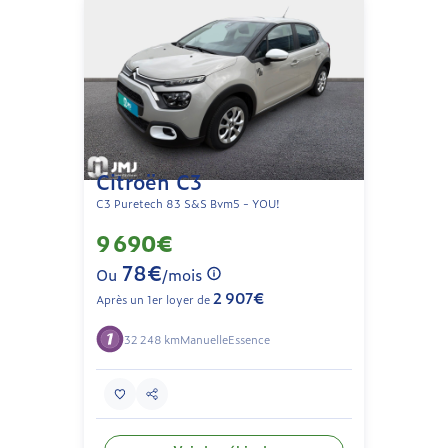
Citroën C3
C3 Puretech 83 S&S Bvm5 - YOU!
9 690€
78€
Ou
/mois
2 907€
Après un 1er loyer de
32 248 km
Manuelle
Essence