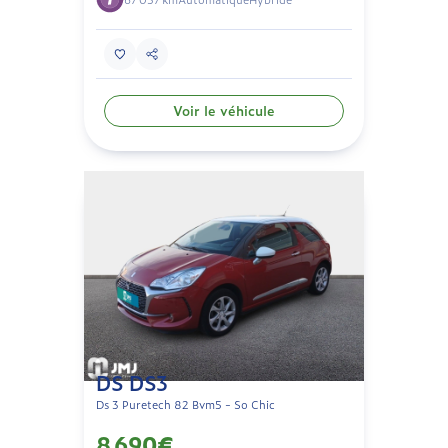
Voir le véhicule
DS DS3
Ds 3 Puretech 82 Bvm5 - So Chic
8 690€