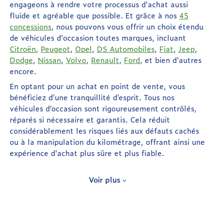
engageons à rendre votre processus d'achat aussi
fluide et agréable que possible. Et grâce à nos
45
concessions
, nous pouvons vous offrir un choix étendu
de véhicules d'occasion toutes marques, incluant
Citroën
,
Peugeot
,
Opel
,
DS Automobiles
,
Fiat
,
Jeep
,
Dodge
,
Nissan
,
Volvo
,
Renault
,
Ford
, et bien d'autres
encore.
En optant pour un achat en point de vente, vous
bénéficiez d’une tranquillité d’esprit. Tous nos
véhicules d’occasion sont rigoureusement contrôlés,
réparés si nécessaire et garantis. Cela réduit
considérablement les risques liés aux défauts cachés
ou à la manipulation du kilométrage, offrant ainsi une
expérience d'achat plus sûre et plus fiable.
Libres d’acheter LA voiture d’occasion
Voir plus
qui me plait