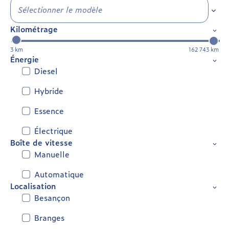
Sélec
Kilométrage
3 km
162 743 km
Énergie
Diesel
Hybride
Essence
Électrique
Boîte de vitesse
Manuelle
Automatique
Localisation
Besançon
Branges