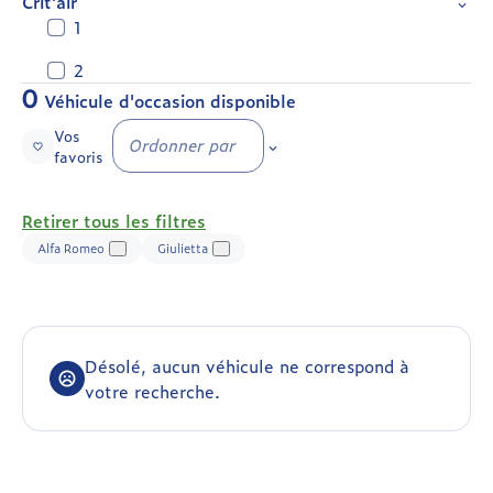
Crit'air
1
2
0
Véhicule d'occasion disponible
Vos
Ordonner par
favoris
Retirer tous les filtres
Alfa Romeo
Giulietta
Désolé, aucun véhicule ne correspond à
votre recherche.