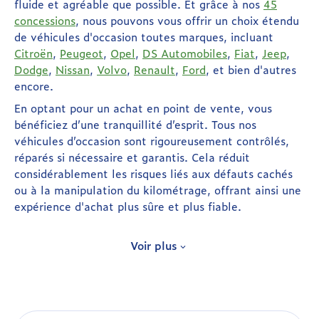
fluide et agréable que possible. Et grâce à nos
45
concessions
, nous pouvons vous offrir un choix étendu
de véhicules d'occasion toutes marques, incluant
Citroën
,
Peugeot
,
Opel
,
DS Automobiles
,
Fiat
,
Jeep
,
Dodge
,
Nissan
,
Volvo
,
Renault
,
Ford
, et bien d'autres
encore.
En optant pour un achat en point de vente, vous
bénéficiez d’une tranquillité d’esprit. Tous nos
véhicules d’occasion sont rigoureusement contrôlés,
réparés si nécessaire et garantis. Cela réduit
considérablement les risques liés aux défauts cachés
ou à la manipulation du kilométrage, offrant ainsi une
expérience d'achat plus sûre et plus fiable.
Libres d’acheter LA voiture d’occasion
Voir plus
qui me plait
Parce que ce sont vos goûts qui vous définissent, nous
vous proposons un large éventail de véhicules