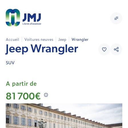
Accueil
Voitures neuves
Jeep
Wrangler
Jeep
Jeep Wrangler
Wrangler
SUV
SUV
Neuve
A partir de
81 700€