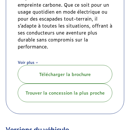
empreinte carbone. Que ce soit pour un
usage quotidien en mode électrique ou
pour des escapades tout-terrain, il
s’adapte à toutes les situations, offrant à
ses conducteurs une aventure plus
durable sans compromis sur la
performance.
Sous le capot, le Wrangler 4xe combine
Voir plus
un moteur thermique à essence 2.0
litres turbocompressé avec deux
Télécharger la brochure
moteurs électriques, le tout offrant une
puissance combinée de 380 chevaux et
un couple impressionnant de 637 Nm. Ce
Trouver la concession la plus proche
système permet au véhicule d’allier
performance et efficacité énergétique.
Grâce à sa batterie rechargeable de 17
kWh, il peut rouler en mode tout
électrique sur environ 52 km, ce qui est