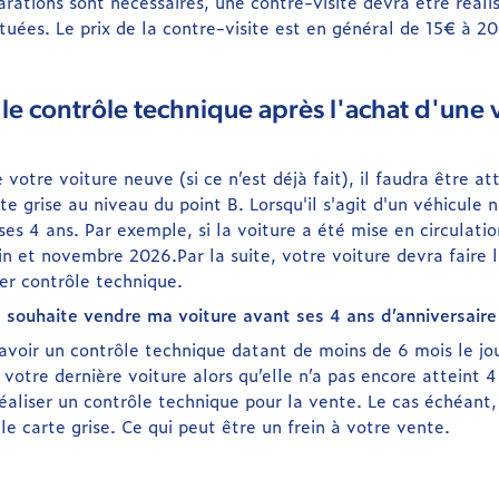
parations sont nécessaires, une contre-visite devra être réali
tuées. Le prix de la contre-visite est en général de 15€ à 2
le contrôle technique après l'achat d'une 
 votre voiture neuve (si ce n’est déjà fait), il faudra être at
rte grise au niveau du point B. Lorsqu'il s'agit d'un véhicule 
es 4 ans. Par exemple, si la voiture a été mise en circulat
in et novembre 2026.Par la suite, votre voiture devra faire l
er contrôle technique.
je souhaite vendre ma voiture avant ses 4 ans d’anniversaire
avoir un contrôle technique datant de moins de 6 mois le jou
votre dernière voiture alors qu’elle n’a pas encore atteint 
liser un contrôle technique pour la vente. Le cas échéant, 
lle carte grise. Ce qui peut être un frein à votre vente.