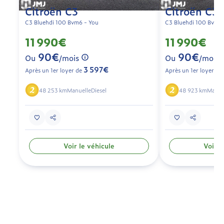
Citroën C3
Citroën C3
C3 Bluehdi 100 Bvm6 - You
C3 Bluehdi 100 Bvm6 
11 990€
11 990€
90€
90€
Ou
/mois
Ou
/mois
3 597€
Après un 1er loyer de
Après un 1er loyer de
48 253 km
Manuelle
Diesel
48 923 km
Manue
Voir le véhicule
Voir l