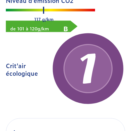
Niveau d’émission CO2
117 g/km
B
de 101 à 120g/km
Crit'air
écologique