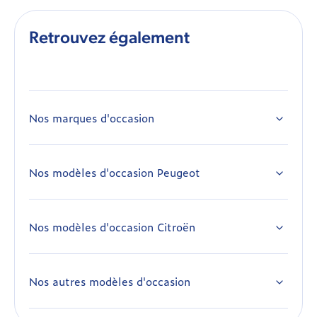
Retrouvez également
Nos marques d'occasion
Alfa Romeo occasion
Citroën occasion
Nos modèles d'occasion Peugeot
Peugeot 108 occasion
Dacia occasion
Peugeot 208 occasion
Dodge occasion
Nos modèles d'occasion Citroën
Citroën Ami occasion
Peugeot 308 occasion
DS occasion
Citroën Berlingo occasion
Peugeot 308 SW occasion
Fiat occasion
Nos autres modèles d'occasion
Alfa Romeo Giulia occasion
Citroën Berlingo Van occasion
Peugeot 408 occasion
Jeep occasion