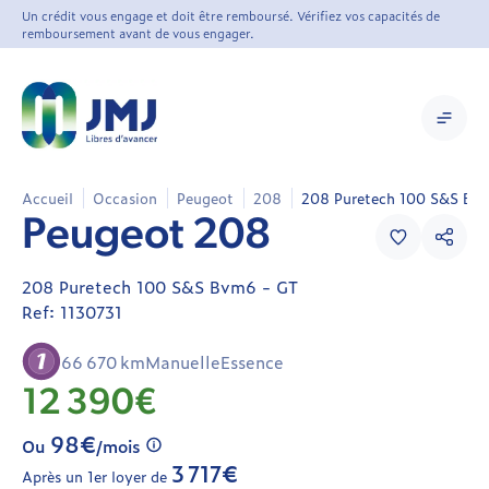
Un crédit vous engage et doit être remboursé. Vérifiez vos capacités de
remboursement avant de vous engager.
Accueil
Occasion
Peugeot
208
208 Puretech 100 S&S Bv
Peugeot
Peugeot 208
208
208
208 Puretech 100 S&S Bvm6 - GT
1130731
Ref: 1130731
Berline
/
66 670 km
Manuelle
Essence
Citadine
12 390€
Occasion
98€
Ou
/mois
3 717€
Après un 1er loyer de