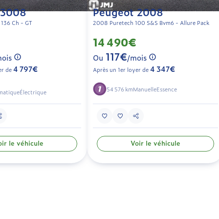
 3008
Peugeot 2008
 136 Ch - GT
2008 Puretech 100 S&S Bvm6 - Allure Pack
14 490€
117€
ois
Ou
/mois
4 797€
4 347€
er de
Après un 1er loyer de
54 576 km
Manuelle
Essence
matique
Électrique
ir le véhicule
Voir le véhicule