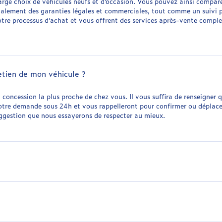
arge choix de véhicules neufs et d’occasion. Vous pouvez ainsi compare
également des garanties légales et commerciales, tout comme un suivi p
votre processus d'achat et vous offrent des services après-vente comple
tien de mon véhicule ?
oncession la plus proche de chez vous. Il vous suffira de renseigner q
re demande sous 24h et vous rappelleront pour confirmer ou déplacer 
uggestion que nous essayerons de respecter au mieux.