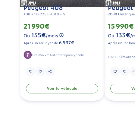
Peugeot 408
Peugeot
408 Phev 225 E-Eat8 - GT
2008 Electrique
21 990€
15 990€
155€
133€
Ou
/mois
Ou
/m
6 597€
Après un 1er loyer de
Après un 1er loy
112 966 km
Automatique
Hybride
102 757 km
Auto
Voir le véhicule
Vo