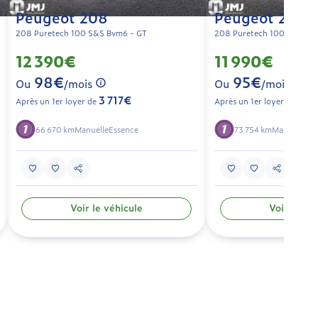
Peugeot 208
Peugeot 208
208 Puretech 100 S&S Bvm6 - GT
208 Puretech 100 S&S Bv
12 390€
11 990€
98€
95€
Ou
/mois
Ou
/mois
3 717€
3 5
Après un 1er loyer de
Après un 1er loyer de
66 670 km
Manuelle
Essence
73 754 km
Manuelle
Es
Voir le véhicule
Voir le vé