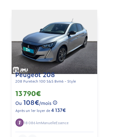
Peugeot 208
208 Puretech 100 S&S Bvm6 - Style
13 790€
108€
Ou
/mois
4 137€
Après un 1er loyer de
18 086 km
Manuelle
Essence