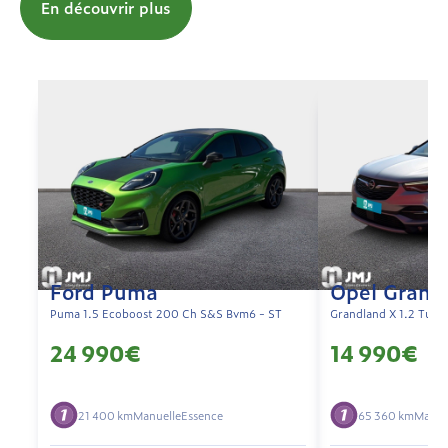
En découvrir plus
Ford Puma
Opel Grand
Puma 1.5 Ecoboost 200 Ch S&S Bvm6 - ST
Grandland X 1.2 Turbo
24 990€
14 990€
21 400 km
Manuelle
Essence
65 360 km
Manue