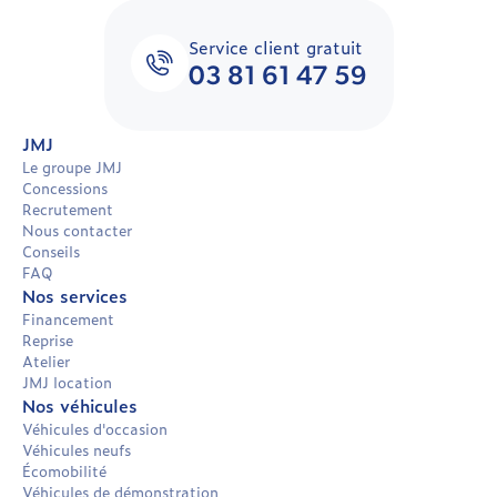
Alfa Romeo Stelvio occasion
Citroën C1 occasion
Peugeot 508 SW PSE occasion
Peugeot occasion
Service client gratuit
Alfa Romeo Tonale occasion
Citroën C3 occasion
Peugeot 2008 occasion
Renault occasion
03 81 61 47 59
Dacia Duster occasion
Citroën C3 Aircross occasion
Peugeot 3008 occasion
Toyota occasion
JMJ
Dacia Jogger occasion
Citroën C4 occasion
Peugeot 3008 occasion
Volkswagen occasion
Le groupe JMJ
Concessions
Dacia Lodgy occasion
Citroën C4 Cactus occasion
Peugeot 5008 occasion
Volvo occasion
Recrutement
Nous contacter
Dacia Sandero occasion
Citroën C4 Picasso occasion
Peugeot Boxer occasion
Conseils
FAQ
Dodge Charger occasion
Citroën C4 société occasion
Peugeot Expert occasion
Nos services
Financement
DS N°4 occasion
Citroën C4 Spacetourer occasion
Peugeot Ion occasion
Reprise
Atelier
DS3 occasion
Citroën C4 X occasion
Peugeot Partner occasion
JMJ location
Nos véhicules
DS3 Crossback occasion
Citroën C5 Aircross occasion
Peugeot Rifter occasion
Véhicules d'occasion
Véhicules neufs
DS4 occasion
Citroën C5 X occasion
Peugeot Traveller occasion
Écomobilité
Véhicules de démonstration