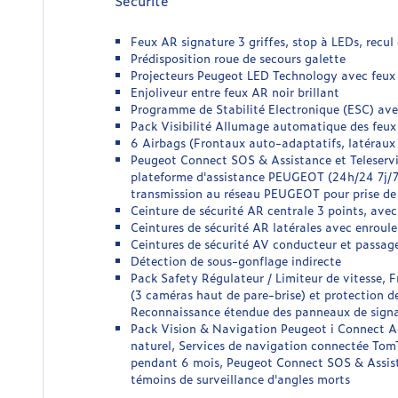
Sécurité
Feux AR signature 3 griffes, stop à LEDs, recul
Prédisposition roue de secours galette
Projecteurs Peugeot LED Technology avec feux 
Enjoliveur entre feux AR noir brillant
Programme de Stabilité Electronique (ESC) av
Pack Visibilité Allumage automatique des feux
6 Airbags (Frontaux auto-adaptatifs, latéraux
Peugeot Connect SOS & Assistance et Teleservi
plateforme d'assistance PEUGEOT (24h/24 7j/7) 
transmission au réseau PEUGEOT pour prise de
Ceinture de sécurité AR centrale 3 points, ave
Ceintures de sécurité AR latérales avec enroule
Ceintures de sécurité AV conducteur et passage
Détection de sous-gonflage indirecte
Pack Safety Régulateur / Limiteur de vitesse, 
(3 caméras haut de pare-brise) et protection des
Reconnaissance étendue des panneaux de signal
Pack Vision & Navigation Peugeot i Connect A
naturel, Services de navigation connectée TomT
pendant 6 mois, Peugeot Connect SOS & Assistan
témoins de surveillance d'angles morts