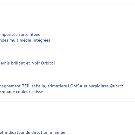
emporisée surteintées
ndes multimédia intégrées
nis brillant et Noir Orbital
agnement TEP Isabella, trimatière LOMSA et surpiqûres Quartz
rquage couleur caisse
 et indicateur de direction à lampe