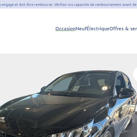
s engage et doit être remboursé. Vérifiez vos capacités de remboursement avant de
Occasion
Neuf
Électrique
Offres & ser