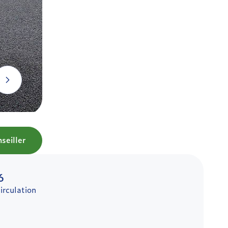
seiller
6
irculation