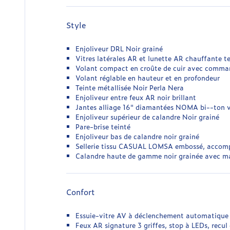
Style
Enjoliveur DRL Noir grainé
Vitres latérales AR et lunette AR chauffante t
Volant compact en croûte de cuir avec comma
Volant réglable en hauteur et en profondeur
Teinte métallisée Noir Perla Nera
Enjoliveur entre feux AR noir brillant
Jantes alliage 16" diamantées NOMA bi--ton ver
Enjoliveur supérieur de calandre Noir grainé
Pare-brise teinté
Enjoliveur bas de calandre noir grainé
Sellerie tissu CASUAL LOMSA embossé, accomp
Calandre haute de gamme noir grainée avec ma
Confort
Essuie-vitre AV à déclenchement automatique
Feux AR signature 3 griffes, stop à LEDs, recul