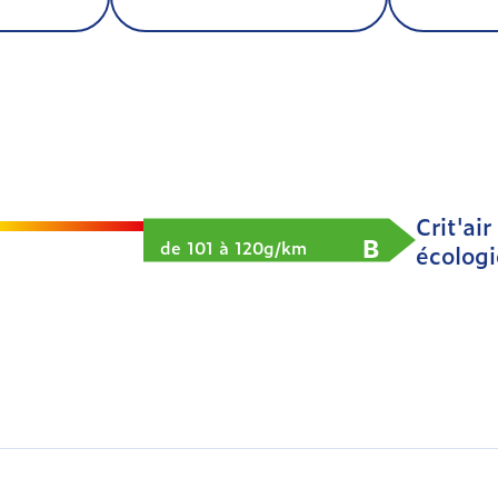
Crit'air
B
de 101 à 120g/km
écolog