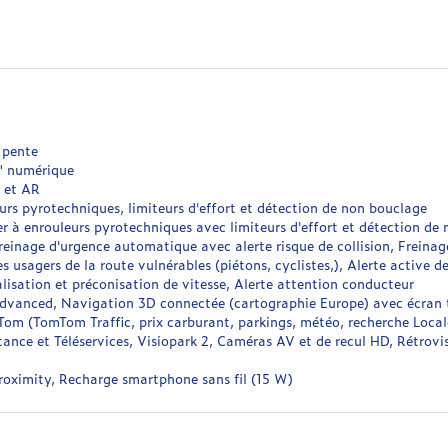
 pente
" numérique
 et AR
urs pyrotechniques, limiteurs d'effort et détection de non bouclage
r à enrouleurs pyrotechniques avec limiteurs d'effort et détection de
Freinage d'urgence automatique avec alerte risque de collision, Freina
 usagers de la route vulnérables (piétons, cyclistes,), Alerte active d
isation et préconisation de vitesse, Alerte attention conducteur
dvanced, Navigation 3D connectée (cartographie Europe) avec écran t
om (TomTom Traffic, prix carburant, parkings, météo, recherche Locale
ce et Téléservices, Visiopark 2, Caméras AV et de recul HD, Rétrovise
roximity, Recharge smartphone sans fil (15 W)