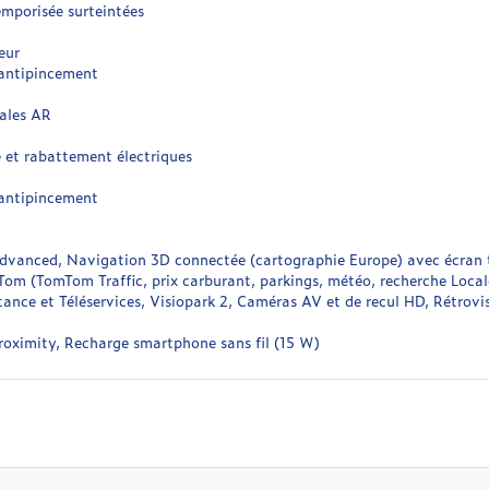
emporisée surteintées
eur
 antipincement
rales AR
e et rabattement électriques
 antipincement
dvanced, Navigation 3D connectée (cartographie Europe) avec écran t
om (TomTom Traffic, prix carburant, parkings, météo, recherche Locale
ce et Téléservices, Visiopark 2, Caméras AV et de recul HD, Rétrovise
roximity, Recharge smartphone sans fil (15 W)