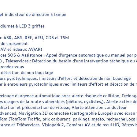
 et indicateur de direction à lampe
diurnes à LED 3 griffes
ec ASR, ABS, REF, AFU, CDS et TSM
 de croisement
 AV et rideaux AV/AR)
ces SOS & Assistance : Appel d'urgence automatique ou manuel par pus
, Teleservices : Détection du besoin d'une intervention technique ou d
 rendez vous
c détection de non bouclage
urs pyrotechniques, limiteurs d'effort et détection de non bouclage
r à enrouleurs pyrotechniques avec limiteurs d'effort et détection de
Freinage d'urgence automatique avec alerte risque de collision, Freina
 usagers de la route vulnérables (piétons, cyclistes,), Alerte active d
isation et préconisation de vitesse, Alerte attention conducteur
dvanced, Navigation 3D connectée (cartographie Europe) avec écran t
om (TomTom Traffic, prix carburant, parkings, météo, recherche Locale
ce et Téléservices, Visiopark 2, Caméras AV et de recul HD, Rétrovise