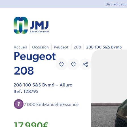
Un crédit vou
Accueil
Occasion
Peugeot
208
208 100 S&S Bvm6
Peugeot
Peugeot
208
208
208
128795
Berline
208 100 S&S Bvm6 - Allure
/
Ref: 128795
Citadine
Occasion
7 000 km
Manuelle
Essence
17 990€