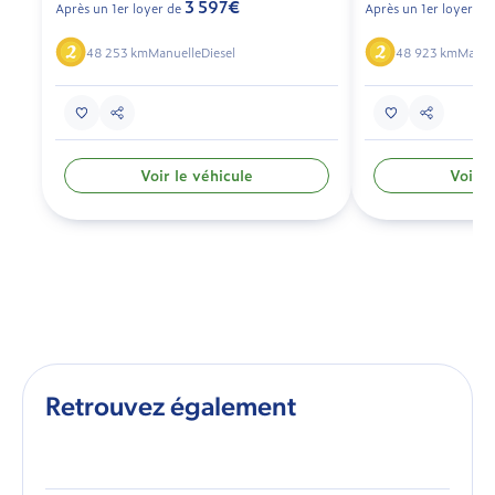
3 597€
Après un 1er loyer de
Après un 1er loyer de
48 253 km
Manuelle
Diesel
48 923 km
Manue
Voir le véhicule
Voir l
Retrouvez également