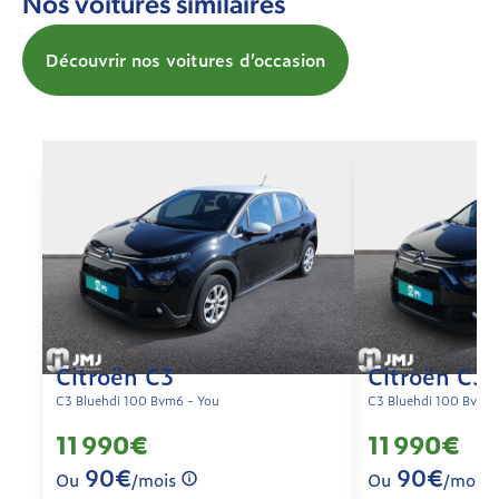
Nos voitures similaires
Découvrir nos voitures d’occasion
Citroën C3
Citroën C3
C3 Bluehdi 100 Bvm6 - You
C3 Bluehdi 100 Bvm6 
11 990€
11 990€
90€
90€
Ou
/mois
Ou
/mois