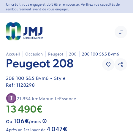
Un crédit vous engage et doit être remboursé. Vérifiez vos capacités de
remboursement avant de vous engager.
Accueil
Occasion
Peugeot
208
208 100 S&S Bvm6
Peugeot
Peugeot 208
208
208
208 100 S&S Bvm6 - Style
1128298
Ref: 1128298
Berline
/
21 854 km
Manuelle
Essence
Citadine
13 490€
Occasion
106€
Ou
/mois
4 047€
Après un 1er loyer de