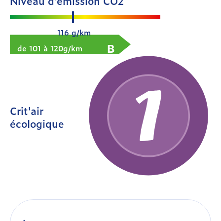
Niveau d’émission CO2
116 g/km
B
de 101 à 120g/km
Crit'air
écologique