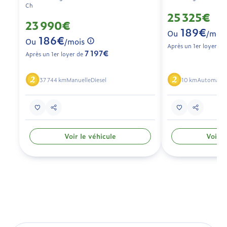
Ch
25 325€
23 990€
189€
Ou
/mois
186€
Ou
/mois
Après un 1er loyer de
7 197€
Après un 1er loyer de
37 744 km
Manuelle
Diesel
10 km
Automatiq
Voir le véhicule
Voir l