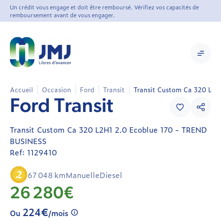
Un crédit vous engage et doit être remboursé. Vérifiez vos capacités de
remboursement avant de vous engager.
Accueil
Occasion
Ford
Transit
Transit Custom Ca 320 L2H
Ford
Ford Transit
Transit
Transit
Transit Custom Ca 320 L2H1 2.0 Ecoblue 170 - TREND
Custom
BUSINESS
Cabine
Ref: 1129410
Approfondie
1129410
67 048 km
Manuelle
Diesel
Utilitaire
26 280€
Occasion
224€
Ou
/mois