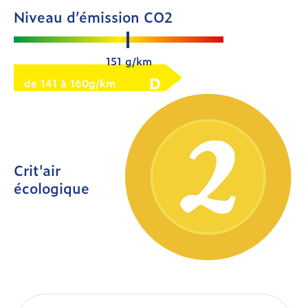
Niveau d’émission CO2
151 g/km
D
de 141 à 160g/km
Crit'air
écologique