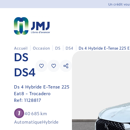
Un crédit vou
Accueil
Occasion
DS
DS4
Ds 4 Hybride E-Tense 225 
DS
DS
DS4
Ds
DS4
4
1128817
Ds 4 Hybride E-Tense 225
Berline
Eat8 - Trocadero
/
Ref: 1128817
Citadine
Occasion
40 685 km
Automatique
Hybride