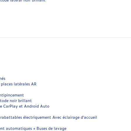
més
 places latérales AR
antipincement
tode noir brillant
le CarPlay et Android Auto
, rabattables électriquement Avec éclairage d'accueil
ent automatiques + Buses de lavage