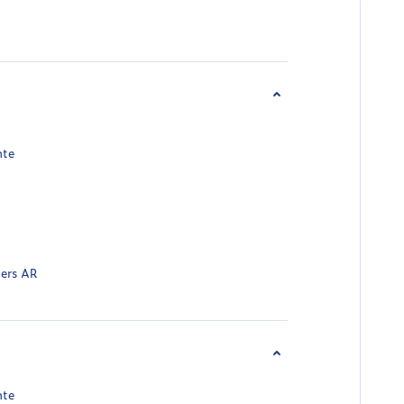
nte
gers AR
nte