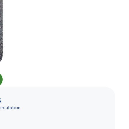
3
irculation