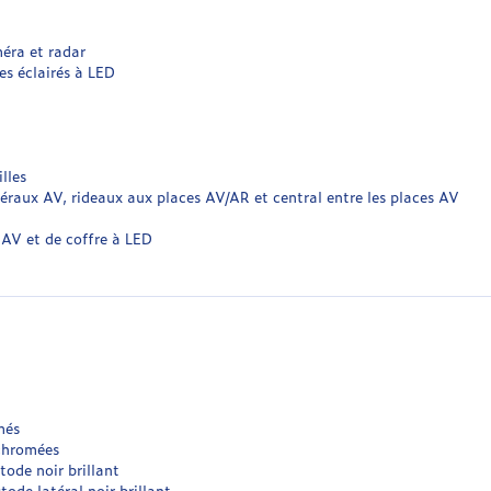
éra et radar
es éclairés à LED
lles
éraux AV, rideaux aux places AV/AR et central entre les places AV
 AV et de coffre à LED
més
 chromées
tode noir brillant
de latéral noir brillant