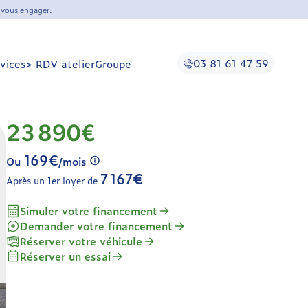
 vous engager.
03 81 61 47 59
vices
> RDV atelier
Groupe
23 890€
169€
Ou
/mois
7 167€
Après un 1er loyer de
Simuler votre financement
Demander votre financement
Réserver votre véhicule
Réserver un essai