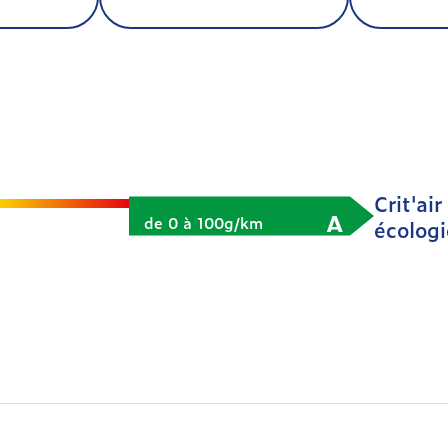
Crit'air
A
de 0 à 100g/km
écolog