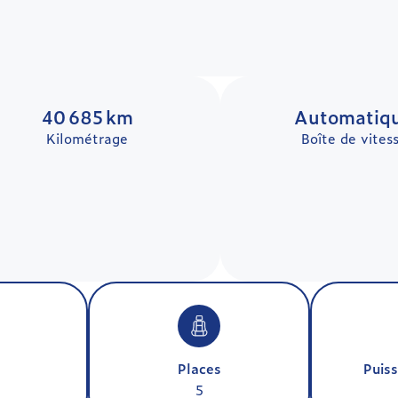
40 685 km
Automatiq
Kilométrage
Boîte de vites
Places
Puiss
5