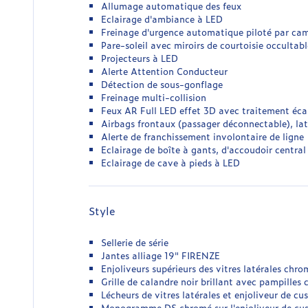
Allumage automatique des feux
Eclairage d'ambiance à LED
Freinage d'urgence automatique piloté par cam
Pare-soleil avec miroirs de courtoisie occultabl
Projecteurs à LED
Alerte Attention Conducteur
Détection de sous-gonflage
Freinage multi-collision
Feux AR Full LED effet 3D avec traitement écai
Airbags frontaux (passager déconnectable), lat
Alerte de franchissement involontaire de ligne
Eclairage de boîte à gants, d'accoudoir central
Eclairage de cave à pieds à LED
Style
Sellerie de série
Jantes alliage 19" FIRENZE
Enjoliveurs supérieurs des vitres latérales chro
Grille de calandre noir brillant avec pampilles
Lécheurs de vitres latérales et enjoliveur de cus
Monogramme DS chromé sur l'enjoliveur de custo