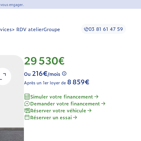
 vous engager.
03 81 61 47 59
vices
> RDV atelier
Groupe
29 530€
216€
Ou
/mois
8 859€
Après un 1er loyer de
Simuler votre financement
Demander votre financement
Réserver votre véhicule
Réserver un essai