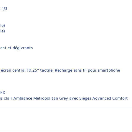
 1/3
le)
le)
ment et dégivrants
cran central 10,25'' tactile, Recharge sans fil pour smartphone
LED
Gris clair Ambiance Metropolitan Grey avec Sièges Advanced Comfort