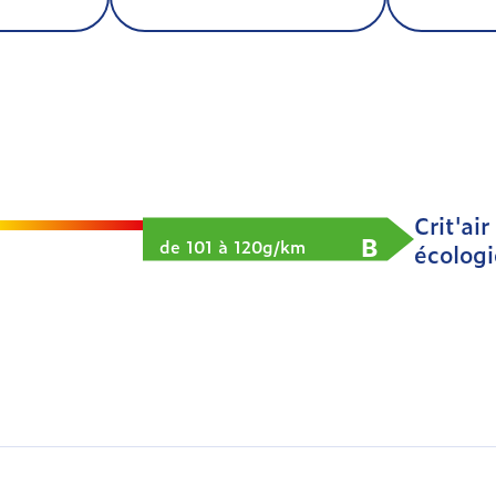
Crit'air
B
de 101 à 120g/km
écolog