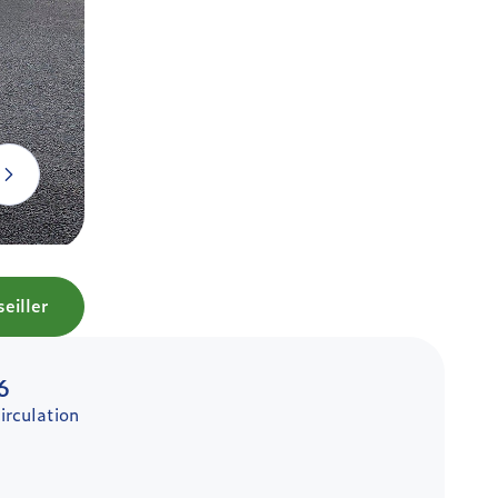
eiller
6
irculation