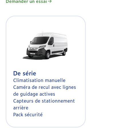
Demander un essai
thermique, tout en apportant une
solution respectueuse de
l’environnement. Il est proposé avec une
option de batterie pour une autonomie
allant jusqu’à 420 km en cycle WLTP.
De série
Climatisation manuelle
Caméra de recul avec lignes
de guidage actives
Capteurs de stationnement
arrière
Pack sécurité