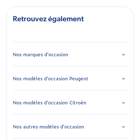
Retrouvez également
Nos marques d'occasion
Alfa Romeo occasion
Citroën occasion
Nos modèles d'occasion Peugeot
Peugeot 108 occasion
Dacia occasion
Peugeot 208 occasion
Dodge occasion
Nos modèles d'occasion Citroën
Citroën Ami occasion
Peugeot 308 occasion
DS occasion
Citroën Berlingo occasion
Peugeot 308 SW occasion
Fiat occasion
Nos autres modèles d'occasion
Alfa Romeo Giulia occasion
Citroën Berlingo Van occasion
Peugeot 408 occasion
Jeep occasion