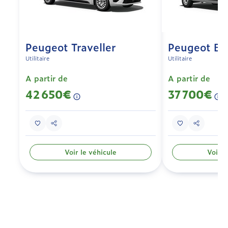
Peugeot Traveller
Peugeot Bo
Utilitaire
Utilitaire
A partir de
A partir de
42 650€
37 700€
Voir le véhicule
Voir l