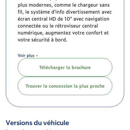
plus modernes, comme le chargeur sans
fil, le système d'info divertissement avec
écran central HD de 10" avec navigation
connectée ou le rétroviseur central
numérique, augmentez votre confort et
votre sécurité à bord.
Le Citroën Jumper est disponible en
Voir plus
plusieurs motorisations diesel, avec des
options puissantes et économiques
Télécharger la brochure
adaptées aux longs trajets. Il propose
une grande variété de configurations,
avec plusieurs longueurs ( L2, L3, L4) et
Trouver la concession la plus proche
hauteurs (H1, H2, H3), permettant de
moduler le volume de chargement entre
10 et 17 m³.
Le ë-Jumper, version 100% électrique
du Jumper, conserve les qualités de
Versions du véhicule
capacité et de modularité du modèle