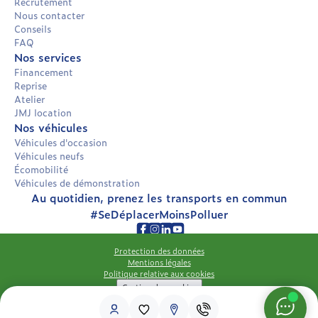
Recrutement
Nous contacter
Conseils
FAQ
Nos services
Financement
Reprise
Atelier
JMJ location
Nos véhicules
Véhicules d'occasion
Véhicules neufs
Écomobilité
Véhicules de démonstration
Au quotidien, prenez les transports en commun
#SeDéplacerMoinsPolluer
Protection des données
Mentions légales
Politique relative aux cookies
Gestion des cookies
Déclaration d'accessibilité
Copyright © JMJ