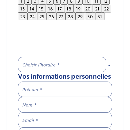
1
2
3
4
5
6
7
8
9
10
11
12
13
14
15
16
17
18
19
20
21
22
23
24
25
26
27
28
29
30
31
Choisir l'h
Vos informations personnelles