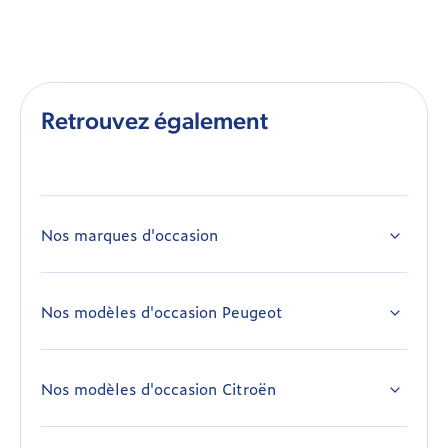
Retrouvez également
Nos marques d'occasion
Alfa Romeo occasion
Citroën occasion
Nos modèles d'occasion Peugeot
Peugeot 108 occasion
Dacia occasion
Peugeot 208 occasion
Dodge occasion
Nos modèles d'occasion Citroën
Citroën Ami occasion
Peugeot 308 occasion
DS occasion